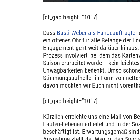
[dt_gap height=”10″ /]
Dass
Basti Weber als Fanbeauftragter
d
ein offenes Ohr für alle Belange der L
Engagement geht weit darüber hinaus: 
Prozess involviert, bei dem das Karten
Saison erarbeitet wurde – kein leicht
Unwägbarkeiten bedenkt. Umso schöner
Stimmungsaufheller in Form von nette
davon möchten wir Euch nicht vorentha
[dt_gap height=”10″ /]
Kürzlich erreichte uns eine Mail von B
Laufen-Lebenau arbeitet und in der Soz
beschäftigt ist. Erwartungsgemäß sind 
Ausnahme stellt der Weg zu den Sporta