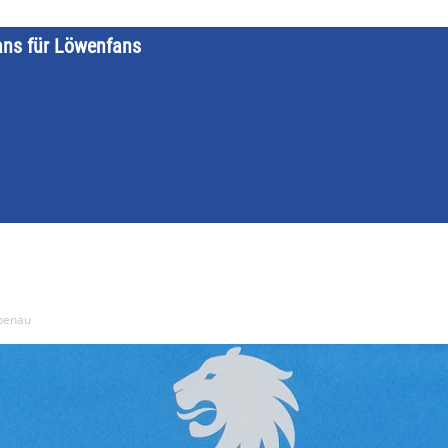
ans für Löwenfans
STARTSEITE
LÖWENKALENDER
KATEGORIEN
DATE
ebenau