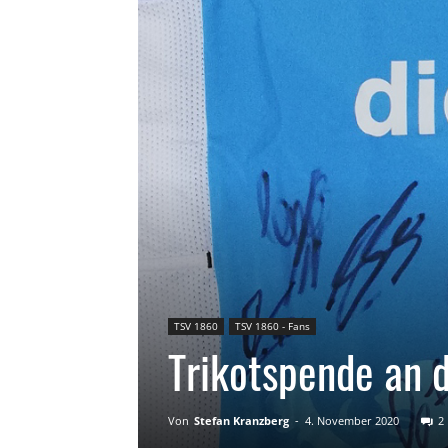
TSV 1860
TSV 1860 - Fans
Trikotspende an 
Von
Stefan Kranzberg
-
4. November 2020
2