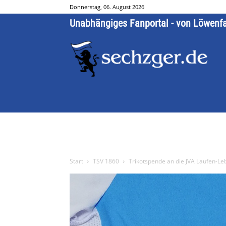
Donnerstag, 06. August 2026
Unabhängiges Fanportal - von Löwenf
Start
TSV 1860
Trikotspende an die JVA Laufen-L