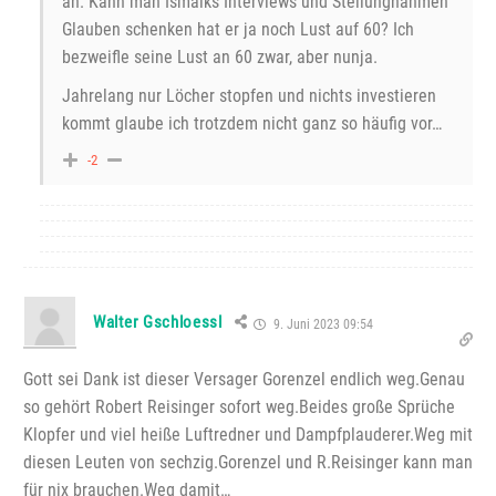
an. Kann man Ismaiks Interviews und Stellungnahmen
Glauben schenken hat er ja noch Lust auf 60? Ich
bezweifle seine Lust an 60 zwar, aber nunja.
Jahrelang nur Löcher stopfen und nichts investieren
kommt glaube ich trotzdem nicht ganz so häufig vor…
-2
Walter Gschloessl
9. Juni 2023 09:54
Gott sei Dank ist dieser Versager Gorenzel endlich weg.Genau
so gehört Robert Reisinger sofort weg.Beides große Sprüche
Klopfer und viel heiße Luftredner und Dampfplauderer.Weg mit
diesen Leuten von sechzig.Gorenzel und R.Reisinger kann man
für nix brauchen.Weg damit…