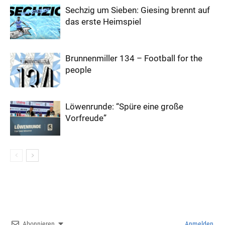
Sechzig um Sieben: Giesing brennt auf
das erste Heimspiel
Brunnenmiller 134 – Football for the
people
Löwenrunde: “Spüre eine große
Vorfreude”
Abonnieren
Anmelden