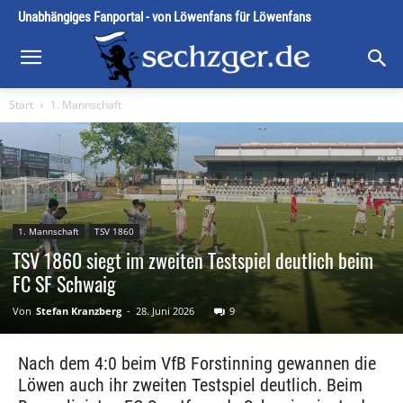
Unabhängiges Fanportal - von Löwenfans für Löwenfans
Start
1. Mannschaft
1. Mannschaft
TSV 1860
TSV 1860 siegt im zweiten Testspiel deutlich beim
FC SF Schwaig
Von
Stefan Kranzberg
-
28. Juni 2026
9
Nach dem 4:0 beim VfB Forstinning gewannen die
Löwen auch ihr zweiten Testspiel deutlich. Beim