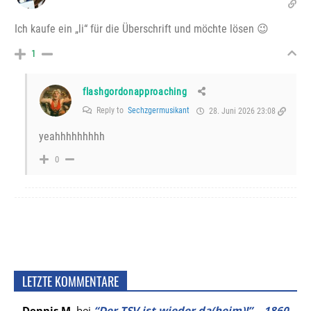
Ich kaufe ein „li“ für die Überschrift und möchte lösen 😉
1
flashgordonapproaching
Reply to
Sechzgermusikant
28. Juni 2026 23:08
yeahhhhhhhhh
0
LETZTE KOMMENTARE
Dennis M.
bei
“Der TSV ist wieder da(heim)!” – 1860