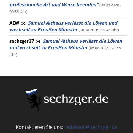
professionelle Art und Weise beenden”
(06.08.2026 -
00:58 Uhr)
AEW
bei
Samuel Althaus verlässt die Löwen und
wechselt zu Preußen Münster
(06.08.2026 - 00:46 Uhr)
sechzger27
bei
Samuel Althaus verlässt die Löwen
und wechselt zu Preußen Münster
(05.08.2026 - 23:56
Uhr)
Kontaktieren Sie uns:
redaktion@sechzger.de