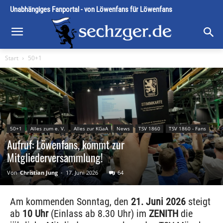
Unabhängiges Fanportal - von Löwenfans für Löwenfans
Start
50+1
50+1
Alles zum e. V.
Alles zur KGaA
News
TSV 1860
TSV 1860 - Fans
Aufruf: Löwenfans, kommt zur
Mitgliederversammlung!
Von
Christian Jung
-
17. Juni 2026
64
Am kommenden Sonntag, den
21. Juni 2026
steigt
ab
10 Uhr
(Einlass ab 8.30 Uhr) im
ZENITH
die