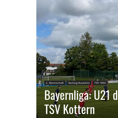
2. Mannschaft
Sechzig Auswärts
TSV 1860
Bayernliga: U21 
TSV Kottern