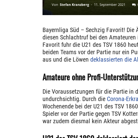
Von
Stefan Kranzberg
-
11. September 2021
Bayernliga Süd – Sechzig Favorit! Die 
diesen Schlachtruf bei den Amateuren i
Favorit fuhr die U21 des TSV 1860 heut
beiden Teams vor der Partie nur ein P
aus und die Löwen
deklassierten die A
Amateure ohne Profi-Unterstützu
Die Voraussetzungen für die Partie in
undurchsichtig. Durch die
Corona-Erkr
Wochenende bei der U21 des TSV 1860 
Spieler vor der Partie gegen TSV Kotte
war zudem diesmal kein Akteur abgeste