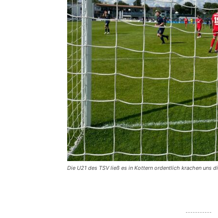
Die U21 des TSV ließ es in Kottern ordentlich krachen uns di