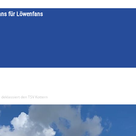
ans für Löwenfans
STARTSEITE
LÖWENKALENDER
KATEGORIEN
DATE
 deklassiert den TSV Kottern