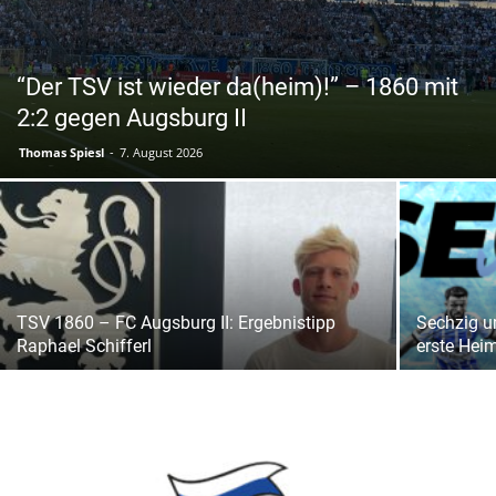
“Der TSV ist wieder da(heim)!” – 1860 mit
2:2 gegen Augsburg II
Thomas Spiesl
-
7. August 2026
TSV 1860 – FC Augsburg II: Ergebnistipp
Sechzig u
Raphael Schifferl
erste Hei