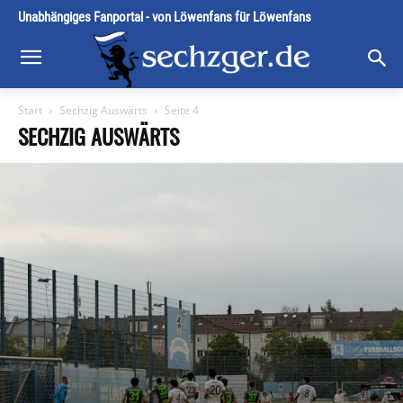
Unabhängiges Fanportal - von Löwenfans für Löwenfans
Start
Sechzig Auswärts
Seite 4
SECHZIG AUSWÄRTS