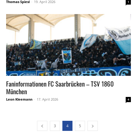
Thomas Spiesl
-
19. April 2026
1
Faninformationen FC Saarbrücken – TSV 1860
München
Leon Kleemann
-
17. April 2026
4
3
4
5