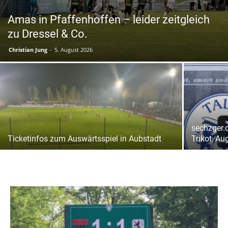
Amas in Pfaffenhoffen – leider zeitgleich
zu Dressel & Co.
Christian Jung
-
5. August 2026
sechzger.
Ticketinfos zum Auswärtsspiel in Aubstadt
Trikot, Au