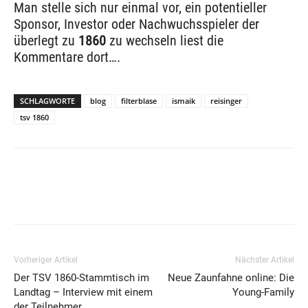
Man stelle sich nur einmal vor, ein potentieller
Sponsor, Investor oder Nachwuchsspieler der
überlegt zu
1860
zu wechseln liest die
Kommentare dort….
SCHLAGWORTE
blog
filterblase
ismaik
reisinger
tsv 1860
Vorheriger Artikel
Nächster Artikel
Der TSV 1860-Stammtisch im
Neue Zaunfahne online: Die
Landtag – Interview mit einem
Young-Family
der Teilnehmer