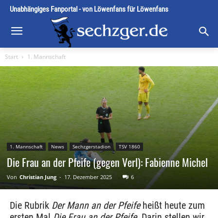
Unabhängiges Fanportal - von Löwenfans für Löwenfans
Start
1. Mannschaft
1. Mannschaft
News
Sechzgerstadion
TSV 1860
Die Frau an der Pfeife (gegen Verl): Fabienne Michel
Von
Christian Jung
-
17. Dezember 2025
6
Die Rubrik
Der Mann an der Pfeife
heißt heute zum
ersten Mal
Die Frau an der Pfeife.
Darin stellen wir