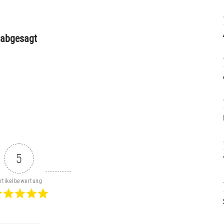
 abgesagt
5
rtikelbewertung