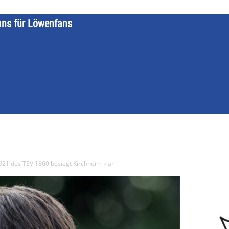
ans für Löwenfans
STARTSEITE
LÖWENKALENDER
KATEGORIEN
DATE
1 des TSV 1860 besiegt Kirchheim klar