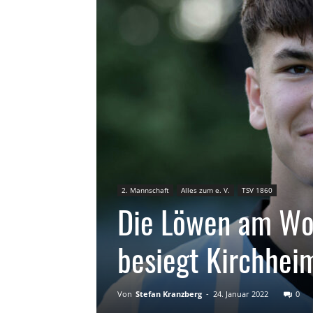
2. Mannschaft
Alles zum e. V.
TSV 1860
Die Löwen am Wo
besiegt Kirchheim
Von
Stefan Kranzberg
-
24. Januar 2022
0