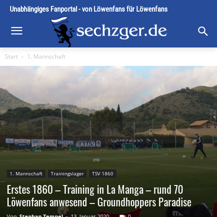
Unabhängiges Fanportal - von Löwenfans für Löwenfans
Start
1. Mannschaft
1. Mannschaft
Trainingslager
TSV 1860
Erstes 1860 – Training in La Manga – rund 70
Löwenfans anwesend – Groundhoppers Paradise
Von
Stephan Tempel
-
13. Januar 2020
0