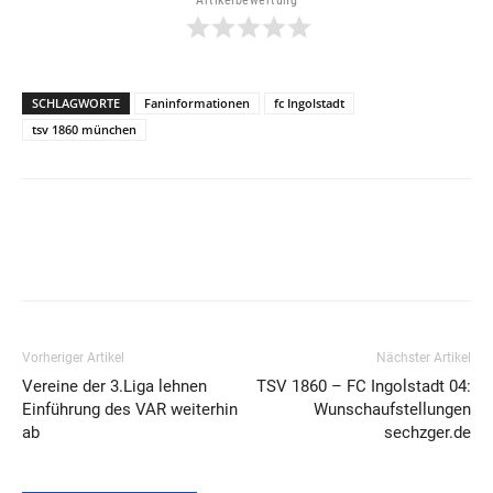
Artikelbewertung
SCHLAGWORTE
Faninformationen
fc Ingolstadt
tsv 1860 münchen
Vorheriger Artikel
Nächster Artikel
Vereine der 3.Liga lehnen
TSV 1860 – FC Ingolstadt 04:
Einführung des VAR weiterhin
Wunschaufstellungen
ab
sechzger.de