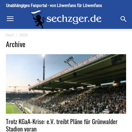
Unabhängiges Fanportal - von Löwenfans für Löwenfans
Start
2026
Archive
Trotz KGaA-Krise: e.V. treibt Pläne für Grünwalder
Stadion voran