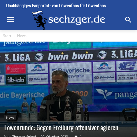
Unabhängiges Fanportal - von Löwenfans für Löwenfans
Start
News
News
Löwenrunde: Gegen Freiburg offensiver agieren
Von
Thomas Spiesl
-
20. Oktober 2023
1