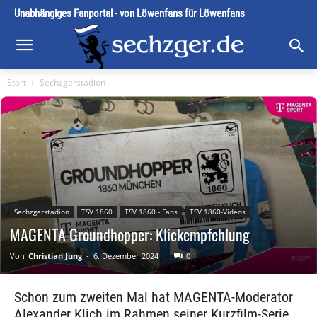
Unabhängiges Fanportal - von Löwenfans für Löwenfans
Start
Sechzgerstadion
Sechzgerstadion
TSV 1860
TSV 1860 - Fans
TSV 1860-Videos
MAGENTA Groundhopper: Klickempfehlung
Von
Christian Jung
-
6. Dezember 2024
0
Schon zum zweiten Mal hat MAGENTA-Moderator
Alexander Klich im Rahmen seiner Kurzfilm-Serie