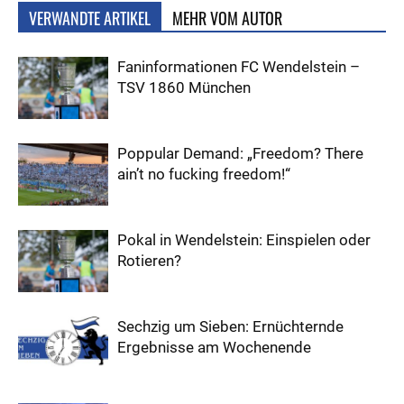
VERWANDTE ARTIKEL
MEHR VOM AUTOR
Faninformationen FC Wendelstein –
TSV 1860 München
Poppular Demand: „Freedom? There
ain’t no fucking freedom!“
Pokal in Wendelstein: Einspielen oder
Rotieren?
Sechzig um Sieben: Ernüchternde
Ergebnisse am Wochenende