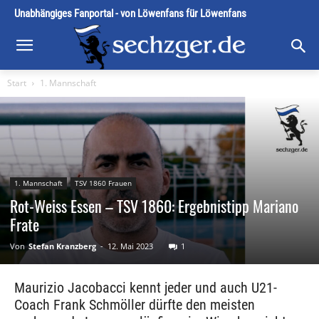
Unabhängiges Fanportal - von Löwenfans für Löwenfans
Start
1. Mannschaft
1. Mannschaft
TSV 1860 Frauen
Rot-Weiss Essen – TSV 1860: Ergebnistipp Mariano
Frate
Von
Stefan Kranzberg
-
12. Mai 2023
1
Maurizio Jacobacci kennt jeder und auch U21-
Coach Frank Schmöller dürfte den meisten