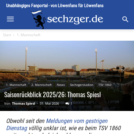
Unabhängiges Fanportal - von Löwenfans für Löwenfans
Start
1. Mannschaft
1. Mannschaft
2. Mannschaft
News
Sechzgerstadion
TSV 1860
Saisonrückblick 2025/26: Thomas Spiesl
Von
Thomas Spiesl
-
31. Mai 2026
1
Obwohl seit den
Meldungen vom gestrigen
Dienstag
völlig unklar ist, wie es beim TSV 1860