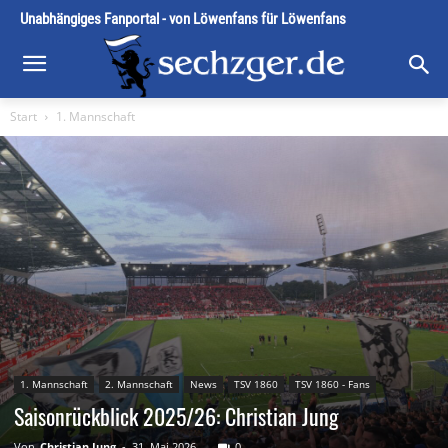
Unabhängiges Fanportal - von Löwenfans für Löwenfans
Start
1. Mannschaft
1. Mannschaft
2. Mannschaft
News
TSV 1860
TSV 1860 - Fans
Saisonrückblick 2025/26: Christian Jung
Von
Christian Jung
-
31. Mai 2026
0