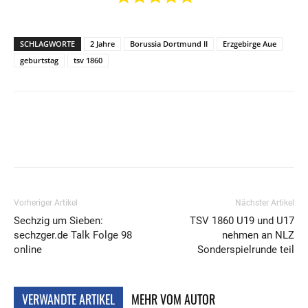
SCHLAGWORTE
2 Jahre
Borussia Dortmund II
Erzgebirge Aue
geburtstag
tsv 1860
Vorheriger Artikel
Nächster Artikel
Sechzig um Sieben:
TSV 1860 U19 und U17
sechzger.de Talk Folge 98
nehmen an NLZ
online
Sonderspielrunde teil
VERWANDTE ARTIKEL
MEHR VOM AUTOR