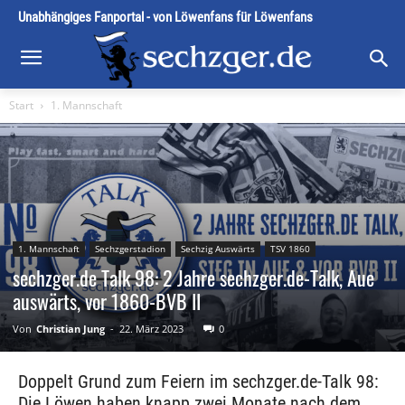
Unabhängiges Fanportal - von Löwenfans für Löwenfans
Start
1. Mannschaft
1. Mannschaft
Sechzgerstadion
Sechzig Auswärts
TSV 1860
sechzger.de Talk 98: 2 Jahre sechzger.de-Talk, Aue
auswärts, vor 1860-BVB II
Von
Christian Jung
-
22. März 2023
0
Doppelt Grund zum Feiern im sechzger.de-Talk 98:
Die Löwen haben knapp zwei Monate nach dem