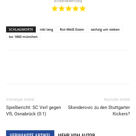
Artikelbewertung
SCHLAGWORTE
niki lang
Rot-Weiß Essen
sechzig um sieben
tsv 1860 münchen
Vorheriger Artikel
Nächster Artikel
Spielbericht: SC Verl gegen
Skenderovic zu den Stuttgarter
VfL Osnabrück (0:1)
Kickers?
VERWANDTE ARTIKEL
MEHR VOM AUTOR