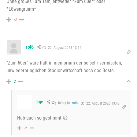
Ohne großes Tam Tam, entweder *Zum 60er* oder
*Löwengruam*
-3
rolö
22. August 2023 13:15
“Zum 60er” wäre halt in memoriam der so sehr vermissten,
unwiederbringlichen Stadionwirtschaft noch das Beste.
2
age
Reply to
rolö
22. August 2023 13:48
Hab auch so gestimmt 😉
-2