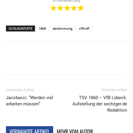
Artikelbewertung
SCHLAGWORTE
1860
abstimmung
riffraff
Vorheriger Artikel
Nächster Artikel
Jacobacci: “Werden viel
TSV 1860 – VfB Lübeck:
arbeiten müssen”
Aufstellung der sechzger.de
Redaktion
VERWANDTE ARTIKEL
MEHR VOM AUTOR