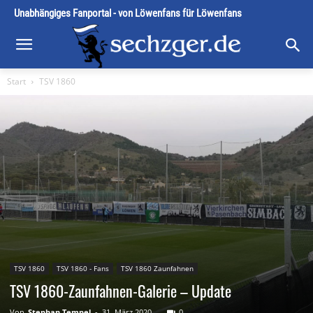
Unabhängiges Fanportal - von Löwenfans für Löwenfans
Start
TSV 1860
TSV 1860
TSV 1860 - Fans
TSV 1860 Zaunfahnen
TSV 1860-Zaunfahnen-Galerie – Update
Von
Stephan Tempel
-
31. März 2020
0