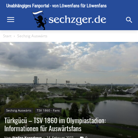
Unabhängiges Fanportal - von Löwenfans für Löwenfans
Start
Sechzig Auswärts
Sechzig Auswärts
TSV 1860 - Fans
Türkgücü – TSV 1860 im Olympiastadion:
Informationen für Auswärtsfans
Von
Stefan Kranzberg
-
14. Februar 2022
0