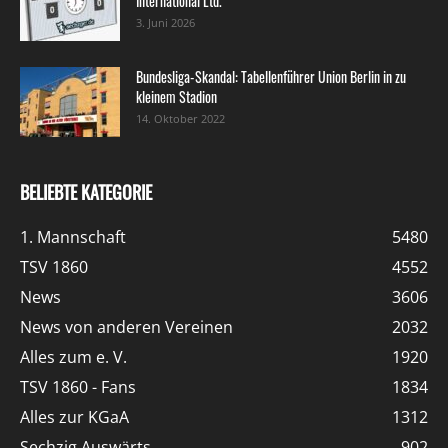
International Ltd.
3. Juni 2026
Bundesliga-Skandal: Tabellenführer Union Berlin in zu
kleinem Stadion
14. Oktober 2022
BELIEBTE KATEGORIE
1. Mannschaft
5480
TSV 1860
4552
News
3606
News von anderen Vereinen
2032
Alles zum e. V.
1920
TSV 1860 - Fans
1834
Alles zur KGaA
1312
Sechzig Auswärts
902