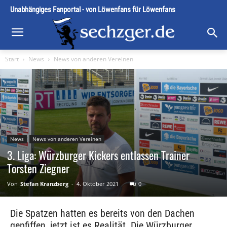
Unabhängiges Fanportal - von Löwenfans für Löwenfans
Start
News
News von anderen Vereinen
News
News von anderen Vereinen
3. Liga: Würzburger Kickers entlassen Trainer
Torsten Ziegner
Von
Stefan Kranzberg
-
4. Oktober 2021
0
Die Spatzen hatten es bereits von den Dachen
gepfiffen, jetzt ist es Realität. Die Würzburger