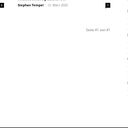
Stephan Tempel
-
12. März 2020
0
1
Seite 41 von 41