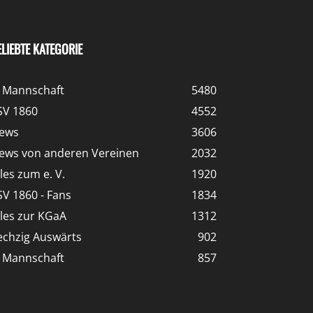
ELIEBTE KATEGORIE
. Mannschaft
5480
SV 1860
4552
ews
3606
ews von anderen Vereinen
2032
lles zum e. V.
1920
SV 1860 - Fans
1834
lles zur KGaA
1312
echzig Auswärts
902
. Mannschaft
857