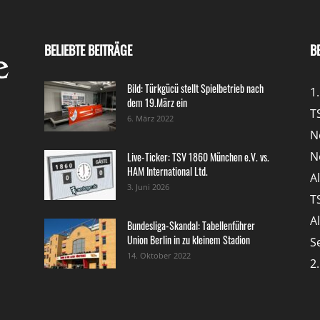
BELIEBTE BEITRÄGE
B
Bild: Türkgücü stellt Spielbetrieb nach
1
dem 19.März ein
T
6. März 2022
N
N
Live-Ticker: TSV 1860 München e.V. vs.
HAM International Ltd.
A
3. Juni 2026
T
A
Bundesliga-Skandal: Tabellenführer
Union Berlin in zu kleinem Stadion
S
14. Oktober 2022
2