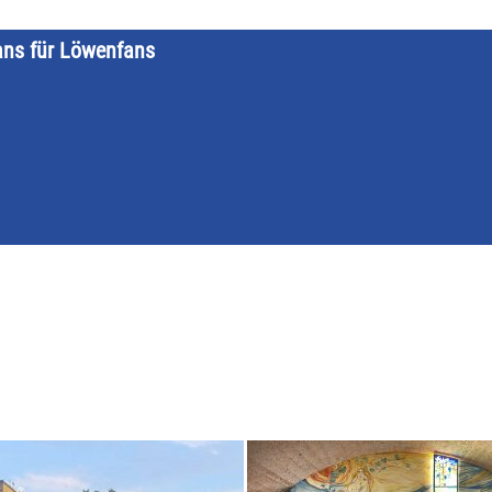
ans für Löwenfans
STARTSEITE
LÖWENKALENDER
KATEGORIEN
DATE