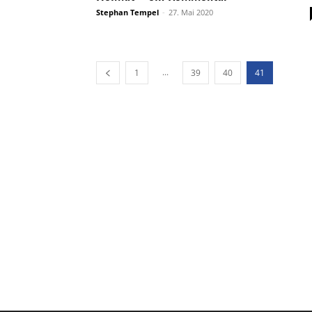
Stephan Tempel
-
27. Mai 2020
...
1
39
40
41