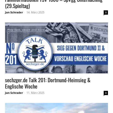
(29.Spieltag)
Jan Schrader
-
14. März 2025
0
sechzger.de Talk 201: Dortmund-Heimsieg &
Englische Woche
Jan Schrader
-
11. März 2025
0