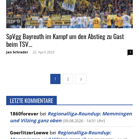
SpVgg Bayreuth im Kampf um den Abstieg zu Gast
beim TSV...
Jan Schrader
-
22. April 2023
1
1
2
LETZTE KOMMENTARE
1860forever
bei
Regionalliga-Roundup: Memmingen
und Vilzing ganz oben
(09.08.2026 - 14:51 Uhr)
GoerlitzerLoewe
bei
Regionalliga-Roundup: