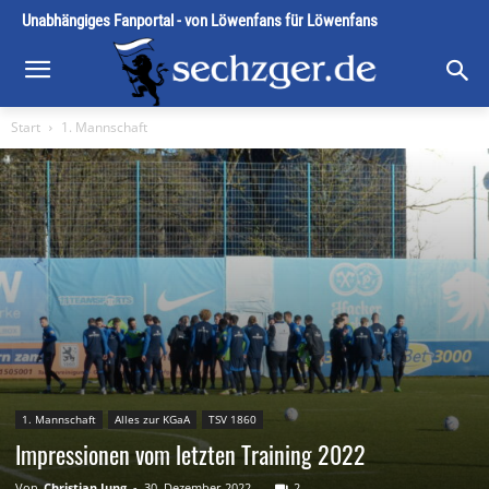
Unabhängiges Fanportal - von Löwenfans für Löwenfans
Start
1. Mannschaft
1. Mannschaft
Alles zur KGaA
TSV 1860
Impressionen vom letzten Training 2022
Von
Christian Jung
-
30. Dezember 2022
2