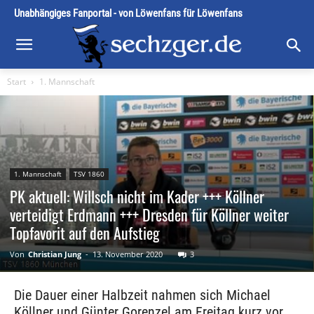
Unabhängiges Fanportal - von Löwenfans für Löwenfans
Start
1. Mannschaft
1. Mannschaft
TSV 1860
PK aktuell: Willsch nicht im Kader +++ Köllner
verteidigt Erdmann +++ Dresden für Köllner weiter
Topfavorit auf den Aufstieg
Von
Christian Jung
-
13. November 2020
3
Die Dauer einer Halbzeit nahmen sich Michael
Köllner und Günter Gorenzel am Freitag kurz vor