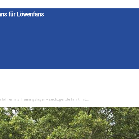
ans für Löwenfans
STARTSEITE
LÖWENKALENDER
KATEGORIEN
DATE
fahren ins Trainingslager – sechzger.de fährt mit...