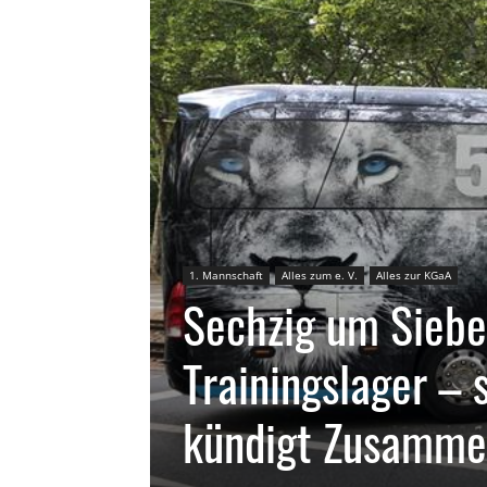
1. Mannschaft
Alles zum e. V.
Alles zur KGaA
Sechzig um Siebe
Trainingslager – 
kündigt Zusamme