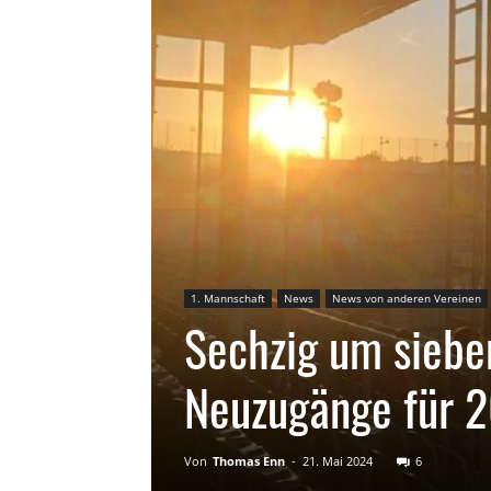
1. Mannschaft
News
News von anderen Vereinen
Sechzig um siebe
Neuzugänge für 
Von
Thomas Enn
-
21. Mai 2024
6