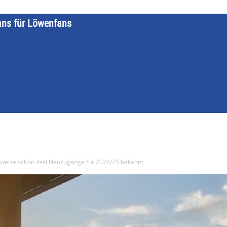
ans für Löwenfans
STARTSEITE
LÖWENKALENDER
KATEGORIEN
DATE
rweise schon drei Neuzugänge für 2024/25 bekannt