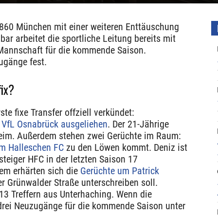
1860 München mit einer weiteren Enttäuschung
ar arbeitet die sportliche Leitung bereits mit
 Mannschaft für die kommende Saison.
ugänge fest.
ix?
e fixe Transfer offziell verkündet:
m VfL Osnabrück ausgeliehen
. Der 21-Jährige
im. Außerdem stehen zwei Gerüchte im Raum:
m Halleschen FC
zu den Löwen kommt. Deniz ist
bsteiger HFC in der letzten Saison 17
em erhärten sich die
Gerüchte um Patrick
er Grünwalder Straße unterschreiben soll.
3 Treffern aus Unterhaching. Wenn die
 drei Neuzugänge für die kommende Saison unter