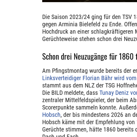
Die Saison 2023/24 ging für den TSV 
gegen Arminia Bielefeld zu Ende. Offenb
Hochdruck an einer schlagkräftigeren
Gerüchteweise stehen schon drei Neuz
Schon drei Neuzugänge für 1860 f
Am Pfingstmontag wurde bereits der erst
Linksverteidiger Florian Bähr wird vo
stammt aus dem NLZ der TSG Hoffnehe
Die BILD meldete, dass
Tunay Deniz vo
zentraler Mittelfeldspieler, der beim A
Scorerpunkte sammeln konnte. Außerd
Hobsch
, der bis mindestens 2026 an d
Hobsch käme mit der Empfehlung von 1
Gerüchte stimmen, hätte 1860 bereits
Dach und Fach.