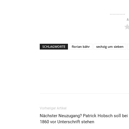
A
SCHLAGWORTE
florian bähr
sechzig um sieben
Teilen
Vorheriger Artikel
Nächster Neuzugang? Patrick Hobsch soll bei
1860 vor Unterschrift stehen