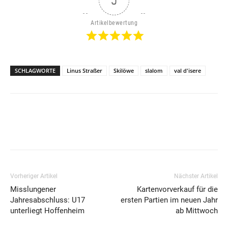
5
Artikelbewertung
SCHLAGWORTE
Linus Straßer
Skilöwe
slalom
val d'isere
Vorheriger Artikel
Nächster Artikel
Misslungener
Kartenvorverkauf für die
Jahresabschluss: U17
ersten Partien im neuen Jahr
unterliegt Hoffenheim
ab Mittwoch