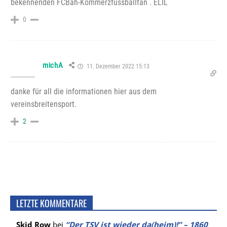
bekennenden FCBäh-Kommerzfussballfan . ELIL
0
michA
11. Dezember 2022 15:13
danke für all die informationen hier aus dem
vereinsbreitensport.
2
LETZTE KOMMENTARE
Skid Row
bei
“Der TSV ist wieder da(heim)!” – 1860