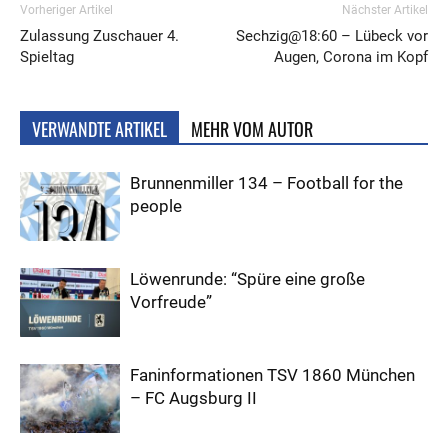
Vorheriger Artikel
Nächster Artikel
Zulassung Zuschauer 4.
Sechzig@18:60 – Lübeck vor
Spieltag
Augen, Corona im Kopf
VERWANDTE ARTIKEL
MEHR VOM AUTOR
Brunnenmiller 134 – Football for the
people
Löwenrunde: “Spüre eine große
Vorfreude”
Faninformationen TSV 1860 München
– FC Augsburg II