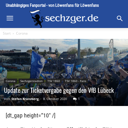
Unabhängiges Fanportal - von Löwenfans für Löwenfans
Start
Corona
Corona
Sechzgerstadion
TSV 1860
TSV 1860 - Fans
Update zur Ticketvergabe gegen den VfB Lübeck
Von
Stefan Kranzberg
-
8. Oktober 2020
1
[dt_gap height=”10″ /]