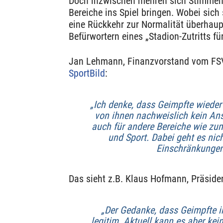
Doch inzwischen mehren sich Stimmen, 
Bereiche ins Spiel bringen. Wobei sich 
eine Rückkehr zur Normalität überhaupt
Befürwortern eines „Stadion-Zutritts fü
Jan Lehmann, Finanzvorstand vom F
SportBild
:
„Ich denke, dass Geimpfte wiede
von ihnen nachweislich kein Ans
auch für andere Bereiche wie zum
und Sport. Dabei geht es nic
Einschränkungen
Das sieht z.B. Klaus Hofmann, Präside
„Der Gedanke, dass Geimpfte i
legitim. Aktuell kann es aber ke