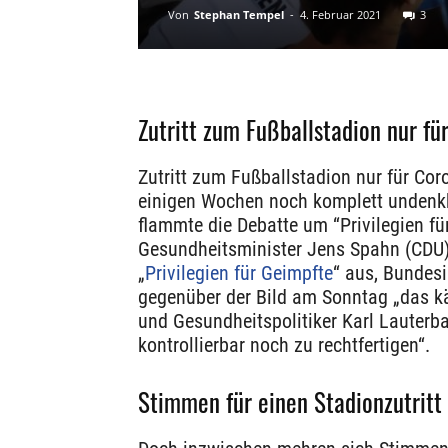
Von
Stephan Tempel
-
4. Februar 2021
3
Zutritt zum Fußballstadion nur f
Zutritt zum Fußballstadion nur für Cor
einigen Wochen noch komplett undenk
flammte die Debatte um “Privilegien fü
Gesundheitsminister Jens Spahn (CDU) 
„
Privilegien für Geimpfte
“ aus, Bundes
gegenüber der Bild am Sonntag „das käm
und Gesundheitspolitiker Karl Lauterb
kontrollierbar noch zu rechtfertigen“.
Stimmen für einen Stadionzutritt