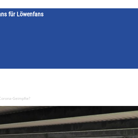
ans für Löwenfans
STARTSEITE
LÖWENKALENDER
KATEGORIEN
DATE
r Corona-Geimpfte?