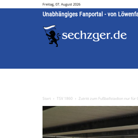
Freitag, 07. August 2026
Unabhängiges Fanportal - von Löwenf
Start
TSV 1860
Zutritt zum Fußballstadion nur fü