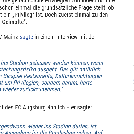
die genau solche Privilegien zumindest für ihre
schon einmal die grundsätzliche Frage stellt, ob
 ein „Privileg“ ist. Doch zuerst einmal zu den
r Geimpfte“.
SV Mainz
sagte
in einem Interview mit der
r ins Stadion gelassen werden können, wenn
teckungsrisiko ausgeht. Das gilt natürlich
 Beispiel Restaurants, Kultureinrichtungen
ht um Privilegien, sondern darum, harte
 wieder zurückzunehmen.“
nt des FC Augsburg ähnlich – er sagte:
rgendwann wieder ins Stadion dürfen, ist
ine Ausnahme für die Bundesliga geben. Auf