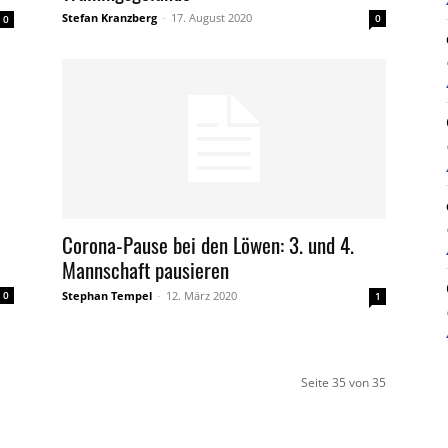
Stefan Kranzberg
-
17. August 2020
0
0
Corona-Pause bei den Löwen: 3. und 4.
Mannschaft pausieren
Stephan Tempel
-
12. März 2020
0
1
Seite 35 von 35