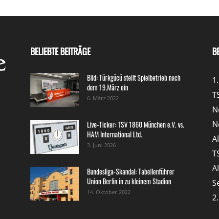
BELIEBTE BEITRÄGE
B
Bild: Türkgücü stellt Spielbetrieb nach
1
dem 19.März ein
T
6. März 2022
N
N
Live-Ticker: TSV 1860 München e.V. vs.
HAM International Ltd.
A
3. Juni 2026
T
A
Bundesliga-Skandal: Tabellenführer
Union Berlin in zu kleinem Stadion
S
14. Oktober 2022
2