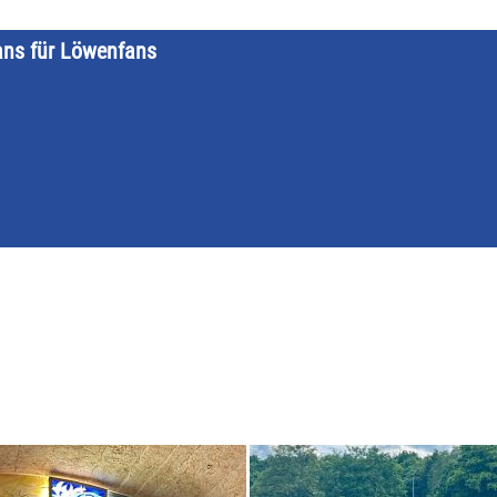
ans für Löwenfans
STARTSEITE
LÖWENKALENDER
KATEGORIEN
DATE