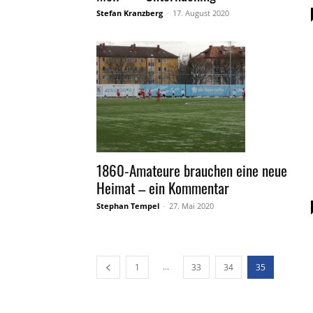
Stefan Kranzberg
-
17. August 2020
1860-Amateure brauchen eine neue
Heimat – ein Kommentar
Stephan Tempel
-
27. Mai 2020
...
1
33
34
35