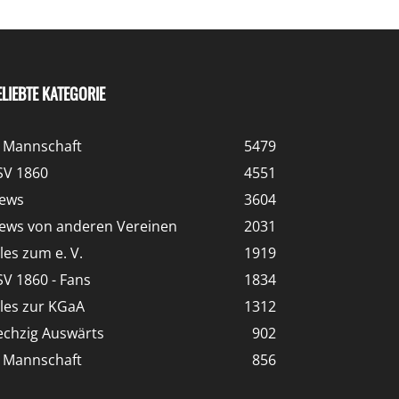
ELIEBTE KATEGORIE
. Mannschaft
5479
SV 1860
4551
ews
3604
ews von anderen Vereinen
2031
lles zum e. V.
1919
SV 1860 - Fans
1834
lles zur KGaA
1312
echzig Auswärts
902
. Mannschaft
856