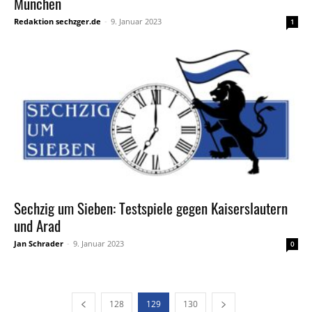
München
Redaktion sechzger.de
-
9. Januar 2023
1
Sechzig um Sieben: Testspiele gegen Kaiserslautern
und Arad
Jan Schrader
-
9. Januar 2023
0
128
129
130