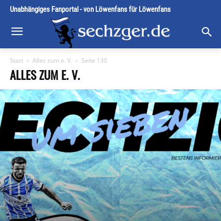
Unabhängiges Fanportal - von Löwenfans für Löwenfans
Start
Alles zum e. V.
Seite 130
ALLES ZUM E. V.