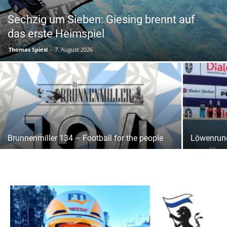
Sechzig um Sieben: Giesing brennt auf
das erste Heimspiel
Thomas Spiesl
-
7. August 2026
Brunnenmiller 134 – Football for the people
Löwenrund