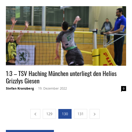
1:3 – TSV Haching München unterliegt den Helios
Grizzlys Giesen
Stefan Kranzberg
-
19. Dezember 2022
0
129
130
131