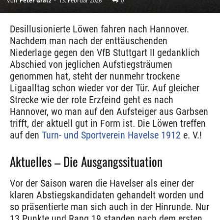
Von
Peter Gratz
-
13. Februar 2026
0
Desillusionierte Löwen fahren nach Hannover.
Nachdem man nach der enttäuschenden
Niederlage gegen den VfB Stuttgart II gedanklich
Abschied von jeglichen Aufstiegsträumen
genommen hat, steht der nunmehr trockene
Ligaalltag schon wieder vor der Tür. Auf gleicher
Strecke wie der rote Erzfeind geht es nach
Hannover, wo man auf den Aufsteiger aus Garbsen
trifft, der aktuell gut in Form ist. Die Löwen treffen
auf den
Turn- und Sportverein Havelse 1912
e. V.!
Aktuelles – Die Ausgangssituation
Vor der Saison waren die Havelser als einer der
klaren Abstiegskandidaten gehandelt worden und
so präsentierte man sich auch in der Hinrunde. Nur
13 Punkte und Rang 19 standen nach dem ersten