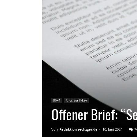
50+1
Alles zur KGaA
Offener Brief: “S
Von
Redaktion sechzger.de
-
10. Juni 2024
7