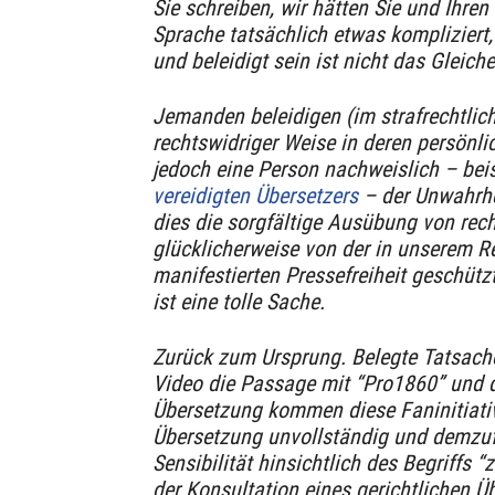
Sie schreiben, wir hätten Sie und Ihren 
Sprache tatsächlich etwas kompliziert,
und beleidigt sein ist nicht das Gleiche
Jemanden beleidigen (im strafrechtlich
rechtswidriger Weise in deren persönl
jedoch eine Person nachweislich – beis
vereidigten Übersetzers
– der Unwahrhei
dies die sorgfältige Ausübung von rech
glücklicherweise von der in unserem R
manifestierten Pressefreiheit geschützt 
ist eine tolle Sache.
Zurück zum Ursprung. Belegte Tatsache
Video die Passage mit “Pro1860” und de
Übersetzung kommen diese Faninitiative
Übersetzung unvollständig und demzuf
Sensibilität hinsichtlich des Begriffs 
der Konsultation eines gerichtlichen Ü