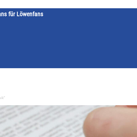
ans für Löwenfans
STARTSEITE
LÖWENKALENDER
KATEGORIEN
DATE
ik”