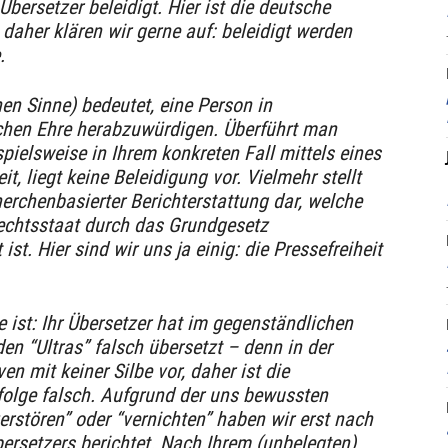
Übersetzer beleidigt. Hier ist die deutsche
 daher klären wir gerne auf: beleidigt werden
.
en Sinne) bedeutet, eine Person in
ichen Ehre herabzuwürdigen. Überführt man
pielsweise in Ihrem konkreten Fall mittels eines
t, liegt keine Beleidigung vor. Vielmehr stellt
erchenbasierter Berichterstattung dar, welche
echtsstaat durch das Grundgesetz
ist. Hier sind wir uns ja einig: die Pressefreiheit
 ist: Ihr Übersetzer hat im gegenständlichen
n “Ultras” falsch übersetzt – denn in der
n mit keiner Silbe vor, daher ist die
olge falsch. Aufgrund der uns bewussten
“zerstören” oder “vernichten” haben wir erst nach
bersetzers berichtet. Nach Ihrem (unbelegten)