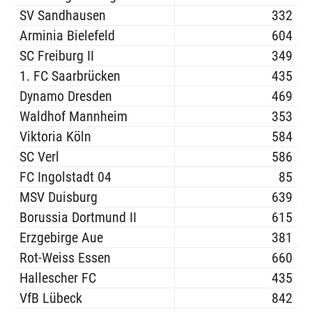
SV Sandhausen
332
Arminia Bielefeld
604
SC Freiburg II
349
1. FC Saarbrücken
435
Dynamo Dresden
469
Waldhof Mannheim
353
Viktoria Köln
584
SC Verl
586
FC Ingolstadt 04
85
MSV Duisburg
639
Borussia Dortmund II
615
Erzgebirge Aue
381
Rot-Weiss Essen
660
Hallescher FC
435
VfB Lübeck
842