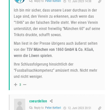
Reply to
Peter Ketterl
12. Juni 2023 14:38
Ich bin mir sicher, dass unsere Leser durchaus in der
Lage sind, den Verein zu erkennen, auch wenn das
“1846” an der falschen Stelle steht. Wer einen Verein
unterstützt, der einst freiwillig “München 60” auf seine
Trikots druckte, schafft sowas.
Man liest in der Presse übrigens auch äußerst selten
von der
TSV
München von
1860
GmbH & Co.
KGaA,
wenn die Löwen spielen.
Ihre Schlussfolgerung hinsichtlich der
“Fussballsachkompetenz” amüsiert mich. Nicht mehr
und nicht weniger.
3
coeurdelion
Reply to
Peter Ketterl
12. Juni 2023 20:51