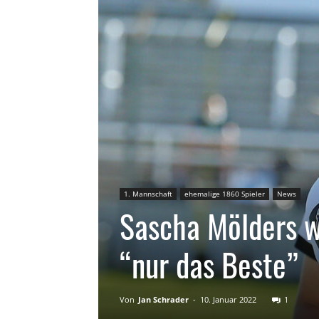
1. Mannschaft
ehemalige 1860 Spieler
News
Sascha Mölders 
“nur das Beste”
Von
Jan Schrader
-
10. Januar 2022
1