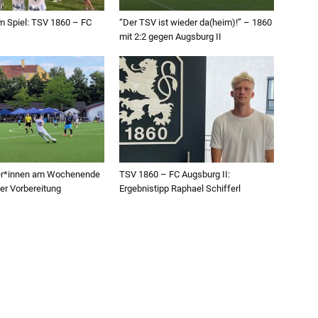
 Spiel: TSV 1860 – FC
“Der TSV ist wieder da(heim)!” – 1860
mit 2:2 gegen Augsburg II
ler*innen am Wochenende
TSV 1860 – FC Augsburg II:
der Vorbereitung
Ergebnistipp Raphael Schifferl