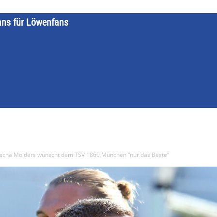
ans für Löwenfans
STARTSEITE
LÖWENKALENDER
KATEGORIEN
DATE
scha Mölders wünscht dem TSV 1860 München “nur das Beste”