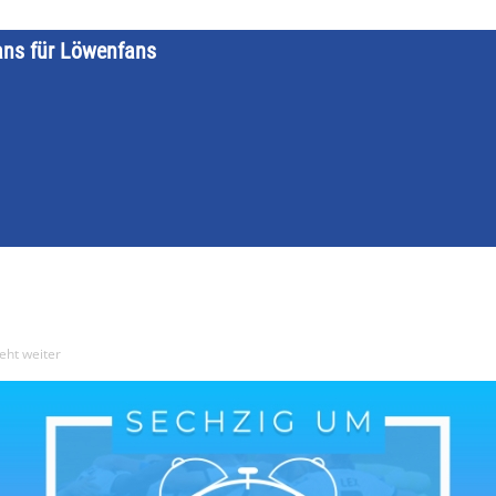
ans für Löwenfans
STARTSEITE
LÖWENKALENDER
KATEGORIEN
DATE
eht weiter