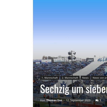
1. Mannschaft
2. Mannschaft
News
News von an
Sechzig um sieben
Von
Thomas Enn
-
12. September 2023
1