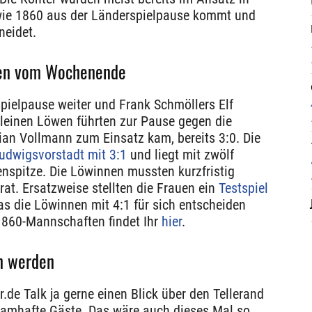
 wie 1860 aus der Länderspielpause kommt und
neidet.
ten vom Wochenende
spielpause weiter und Frank Schmöllers Elf
kleinen Löwen führten zur Pause gegen die
ian Vollmann zum Einsatz kam, bereits 3:0. Die
udwigsvorstadt mit 3:1
und liegt mit zwölf
enspitze. Die Löwinnen mussten kurzfristig
rat. Ersatzweise stellten die Frauen ein
Testspiel
as die Löwinnen mit 4:1 für sich entscheiden
 1860-Mannschaften findet Ihr
hier
.
n werden
.de Talk ja gerne einen Blick über den Tellerand
namhafte Gäste. Das wäre auch dieses Mal so