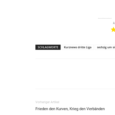
A
SCHLAGWORTE
Kurznews dritte Liga
sechzig um s
Teilen
Vorheriger Artikel
Frieden den Kurven, Krieg den Verbänden