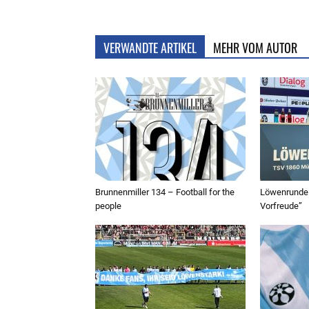
VERWANDTE ARTIKEL
MEHR VOM AUTOR
Brunnenmiller 134 – Football for the
Löwenrunde:
people
Vorfreude”