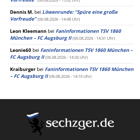
Dennis M.
bei
Löwenrunde: “Spüre eine große
Vorfreude”
(06.08.2026 - 14:48 Uhr)
Leon Kleemann
bei
Faninformationen TSV 1860
München – FC Augsburg II
(06.08.2026 - 14:31 Uhr)
Leonie60
bei
Faninformationen TSV 1860 München –
FC Augsburg II
(06.08.2026 - 14:26 Uhr)
Kraiburger
bei
Faninformationen TSV 1860 München
– FC Augsburg II
(06.08.2026 - 14:10 Uhr)