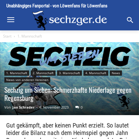
Unabhängiges Fanportal - von Löwenfans für Löwenfans
Start
1. Mannschaft
1. Mannschaft
2. Mannschaft
3. Mannschaft
4. Mannschaft
News
News von anderen Vereinen
Sechzig um Sieben: Schmerzhafte Niederlage gegen
Regensburg
Von
Jan Schrader
-
6. November 2023
0
Gut gekämpft, aber keinen Punkt erzielt. So lautet
leider die Bilanz nach dem Heimspiel gegen Jahn