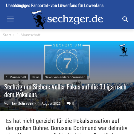
Unabhängiges Fanportal - von Löwenfans für Löwenfans
Start
1. Mannschaft
1. Mannschaft
News
News von anderen Vereinen
Sechzig um Sieben: Voller Fokus auf die 3.Liga nach
dem Pokalaus
Von
Jan Schrader
-
1. August 2022
0
Es hat nicht gereicht für die Pokalsensation auf
der großen Bühne. Borussia Dortmund war definitiv