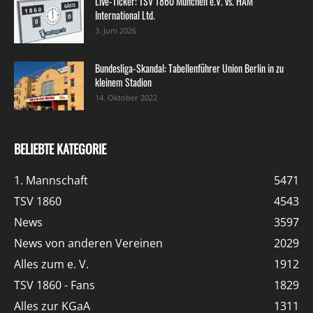
Live-Ticker: TSV 1860 München e.V. vs. HAM
International Ltd.
3. Juni 2026
Bundesliga-Skandal: Tabellenführer Union Berlin in zu
kleinem Stadion
14. Oktober 2022
BELIEBTE KATEGORIE
1. Mannschaft
5471
TSV 1860
4543
News
3597
News von anderen Vereinen
2029
Alles zum e. V.
1912
TSV 1860 - Fans
1829
Alles zur KGaA
1311