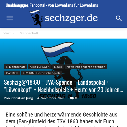
Unabhängiges Fanportal - von Löwenfans für Löwenfans
Start
1. Mannschaft
1. Mannschaft
Alles zur KGaA
News
News von anderen Vereinen
TSV 1860
TSV 1860 Historische Spiele
Sechzig@18:60 – JVA-Spende + Landespokal +
“Löwenkopf” + Nachholspiele + Heute vor 23 Jahren…
Von
Christian Jung
-
4. November 2020
0
Eine schöne und herzerwärmende Geschichte aus
dem (Fan-)Umfeld des TSV 1860 haben wir Euch