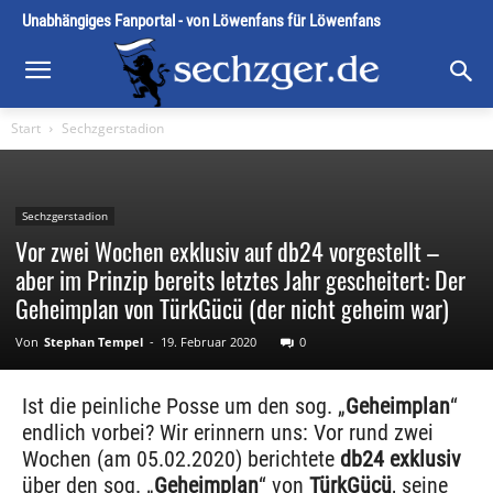
Unabhängiges Fanportal - von Löwenfans für Löwenfans
Start
Sechzgerstadion
Sechzgerstadion
Vor zwei Wochen exklusiv auf db24 vorgestellt –
aber im Prinzip bereits letztes Jahr gescheitert: Der
Geheimplan von TürkGücü (der nicht geheim war)
Von
Stephan Tempel
-
19. Februar 2020
0
Ist die peinliche Posse um den sog. „
Geheimplan
“
endlich vorbei? Wir erinnern uns: Vor rund zwei
Wochen (am 05.02.2020) berichtete
db24 exklusiv
über den sog. „
Geheimplan
“ von
TürkGücü
, seine