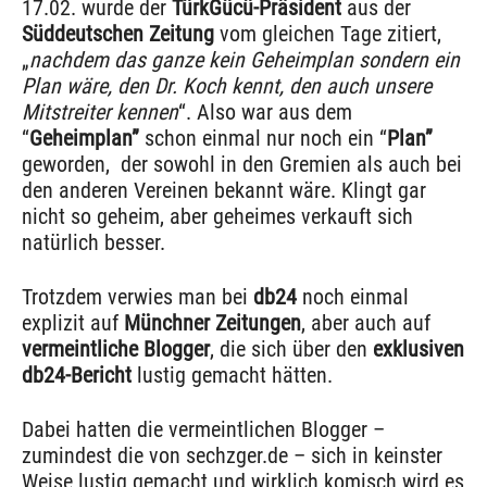
17.02. wurde der
TürkGücü-Präsident
aus der
Süddeutschen Zeitung
vom gleichen Tage zitiert,
„
nachdem das ganze kein Geheimplan sondern ein
Plan wäre, den Dr. Koch kennt, den auch unsere
Mitstreiter kennen
“. Also war aus dem
“
Geheimplan”
schon einmal nur noch ein “
Plan”
geworden, der sowohl in den Gremien als auch bei
den anderen Vereinen bekannt wäre. Klingt gar
nicht so geheim, aber geheimes verkauft sich
natürlich besser.
Trotzdem verwies man bei
db24
noch einmal
explizit auf
Münchner Zeitungen
, aber auch auf
vermeintliche Blogger
, die sich über den
exklusiven
db24-Bericht
lustig gemacht hätten.
Dabei hatten die vermeintlichen Blogger –
zumindest die von sechzger.de – sich in keinster
Weise lustig gemacht und wirklich komisch wird es