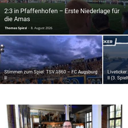
2:3 in Pfaffenhofen – Erste Niederlage für
die Amas
Thomas Spiesl
-
8. August 2026
Stimmen zum Spiel: TSV 1860 – FC Augsburg
Liveticke
II
II (3. Spie