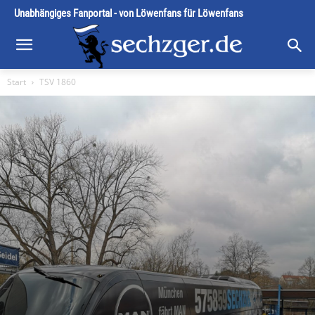
Unabhängiges Fanportal - von Löwenfans für Löwenfans
Start
TSV 1860