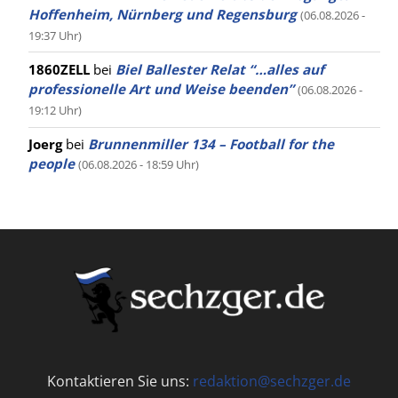
Hoffenheim, Nürnberg und Regensburg
(06.08.2026 -
19:37 Uhr)
1860ZELL
bei
Biel Ballester Relat “…alles auf
professionelle Art und Weise beenden”
(06.08.2026 -
19:12 Uhr)
Joerg
bei
Brunnenmiller 134 – Football for the
people
(06.08.2026 - 18:59 Uhr)
Kontaktieren Sie uns:
redaktion@sechzger.de