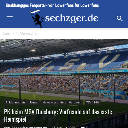
Unabhängiges Fanportal - von Löwenfans für Löwenfans
Start
1. Mannschaft
1. Mannschaft
News
News von anderen Vereinen
TSV 1860
PK beim MSV Duisburg: Vorfreude auf das erste
Heimspiel
Von
Redaktion sechzger.de
-
18. August 2023
3