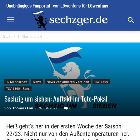
Unabhängiges Fanportal - von Löwenfans für Löwenfans
Start
1. Mannschaft
1. Mannschaft
News
News von anderen Vereinen
TSV 1860
TSV 1860 - Fans
Sechzig um sieben: Auftakt im Toto-Pokal
Von
Thomas Enn
-
26. Juli 2022
0
Heiß geht’s her in der ersten Woche der Saison
22/23. Nicht nur von den Außentemperaturen her.