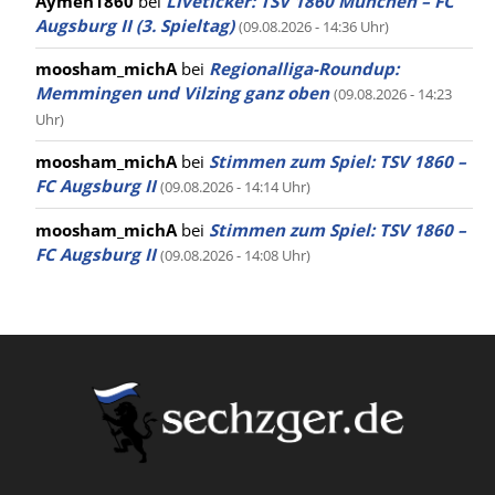
Aymen1860
bei
Liveticker: TSV 1860 München – FC
Augsburg II (3. Spieltag)
(09.08.2026 - 14:36 Uhr)
moosham_michA
bei
Regionalliga-Roundup:
Memmingen und Vilzing ganz oben
(09.08.2026 - 14:23
Uhr)
moosham_michA
bei
Stimmen zum Spiel: TSV 1860 –
FC Augsburg II
(09.08.2026 - 14:14 Uhr)
moosham_michA
bei
Stimmen zum Spiel: TSV 1860 –
FC Augsburg II
(09.08.2026 - 14:08 Uhr)